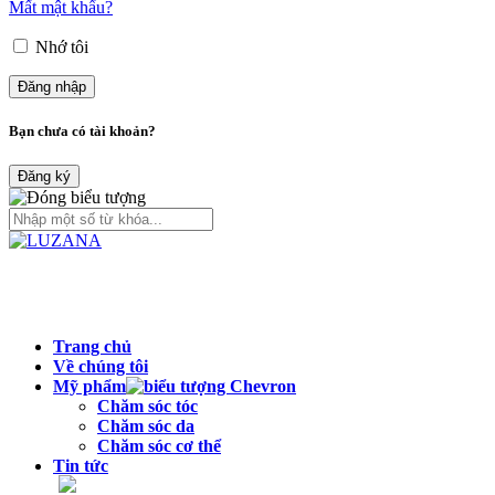
Mất mật khẩu?
Nhớ tôi
Bạn chưa có tài khoản?
Đăng ký
Trang chủ
Về chúng tôi
Mỹ phẩm
Chăm sóc tóc
Chăm sóc da
Chăm sóc cơ thể
Tin tức