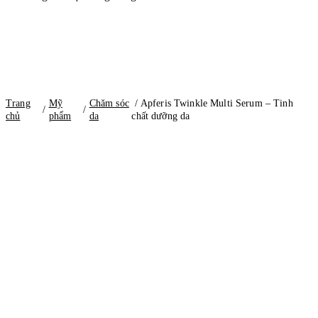
Trang
Mỹ
Chăm sóc
/ Apferis Twinkle Multi Serum – Tinh
/
/
chủ
phẩm
da
chất dưỡng da