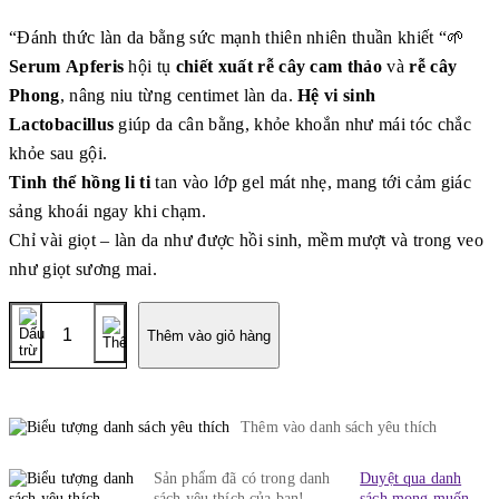
“Đánh thức làn da bằng sức mạnh thiên nhiên thuần khiết “🌱
Serum Apferis
hội tụ
chiết xuất rễ cây cam thảo
và
rễ cây
Phong
, nâng niu từng centimet làn da.
Hệ vi sinh
Lactobacillus
giúp da cân bằng, khỏe khoắn như mái tóc chắc
khỏe sau gội.
Tinh thể hồng li ti
tan vào lớp gel mát nhẹ, mang tới cảm giác
sảng khoái ngay khi chạm.
Chỉ vài giọt – làn da như được hồi sinh, mềm mượt và trong veo
như giọt sương mai.
số
lượng
Thêm vào giỏ hàng
Apferis
Twinkle
Multi
Serum
Thêm vào danh sách yêu thích
-
Tinh
chất
Sản phẩm đã có trong danh
Duyệt qua danh
dưỡng
sách yêu thích của bạn!
sách mong muốn