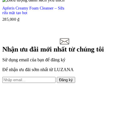
Apferis Creamy Foam Cleanser – Sữa
rửa mặt tạo bọt
285,000
₫
Nhận ưu đãi mới nhất từ chúng tôi
Sử dụng email của bạn để đăng ký
Để nhận ưu đãi sớm nhất từ LUZANA
Đăng ký
Tại Luzana, nhu cầu về sức
khỏe và sắc đẹp của khách
hàng được đặt lên hàng đầu.
Đến với chúng tôi bạn sẽ được
tư vấn riêng để có những trải
nghiệm về phương pháp chăm