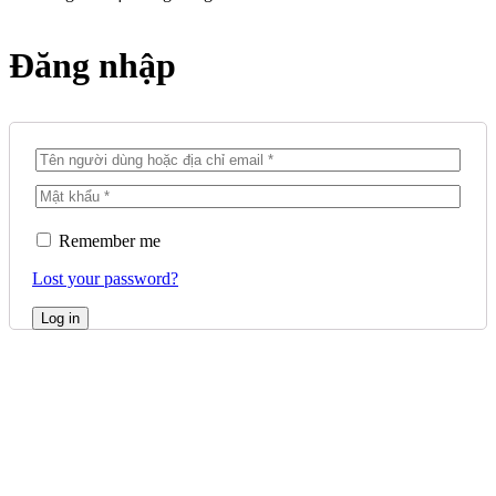
Đăng nhập
Remember me
Lost your password?
Log in
Tại Luzana, nhu cầu về sức
khỏe và sắc đẹp của khách
hàng được đặt lên hàng đầu.
Đến với chúng tôi bạn sẽ được
tư vấn riêng để có những trải