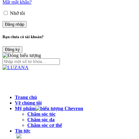
Mất mật khẩu?
Nhớ tôi
Bạn chưa có tài khoản?
Đăng ký
Trang chủ
Về chúng tôi
Mỹ phẩm
Chăm sóc tóc
Chăm sóc da
Chăm sóc cơ thể
Tin tức