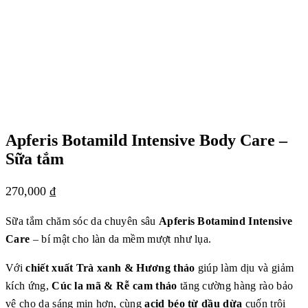
Apferis Botamild Intensive Body Care –
Sữa tắm
270,000
₫
Sữa tắm chăm sóc da chuyên sâu
Apferis Botamind Intensive
Care
– bí mật cho làn da mềm mượt như lụa.
Với
chiết xuất Trà xanh & Hương thảo
giúp làm dịu và giảm
kích ứng,
Cúc la mã & Rễ cam thảo
tăng cường hàng rào bảo
vệ cho da sáng mịn hơn, cùng
acid béo từ dầu dừa
cuốn trôi