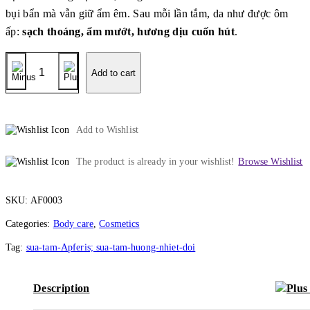
bụi bẩn mà vẫn giữ ẩm êm. Sau mỗi lần tắm, da như được ôm
ấp:
sạch thoáng, ẩm mướt, hương dịu cuốn hút
.
Apferis
Botamild
Add to cart
Intensive
Body
Care
-
Add to Wishlist
Sữa
tắm
quantity
The product is already in your wishlist!
Browse Wishlist
SKU:
AF0003
Categories:
Body care
,
Cosmetics
Tag:
sua-tam-Apferis; sua-tam-huong-nhiet-doi
Description