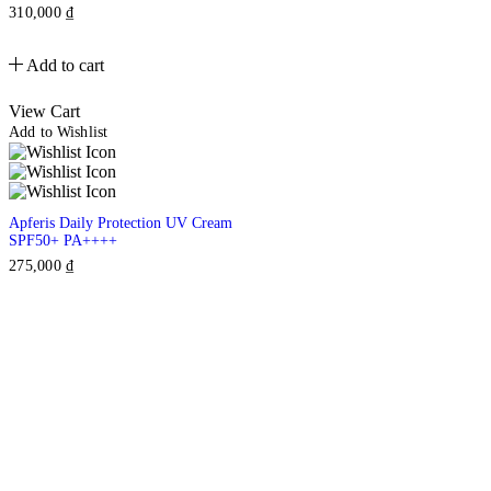
310,000
₫
Add to cart
View Cart
Add to Wishlist
Apferis Daily Protection UV Cream
SPF50+ PA++++
275,000
₫
Tại Luzana, nhu cầu về sức
khỏe và sắc đẹp của khách
hàng được đặt lên hàng đầu.
Đến với chúng tôi bạn sẽ được
tư vấn riêng để có những trải
nghiệm về phương pháp chăm